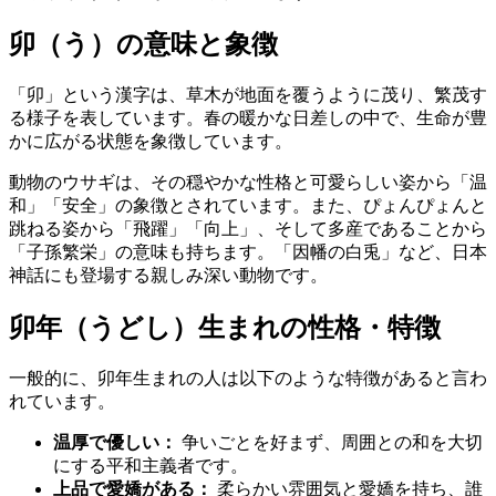
卯（う）の意味と象徴
「卯」という漢字は、草木が地面を覆うように茂り、繁茂す
る様子を表しています。春の暖かな日差しの中で、生命が豊
かに広がる状態を象徴しています。
動物のウサギは、その穏やかな性格と可愛らしい姿から「温
和」「安全」の象徴とされています。また、ぴょんぴょんと
跳ねる姿から「飛躍」「向上」、そして多産であることから
「子孫繁栄」の意味も持ちます。「因幡の白兎」など、日本
神話にも登場する親しみ深い動物です。
卯年（うどし）生まれの性格・特徴
一般的に、卯年生まれの人は以下のような特徴があると言わ
れています。
温厚で優しい：
争いごとを好まず、周囲との和を大切
にする平和主義者です。
上品で愛嬌がある：
柔らかい雰囲気と愛嬌を持ち、誰