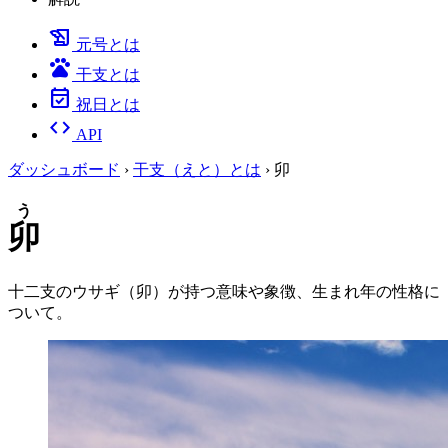
history_edu
元号とは
pets
干支とは
event_available
祝日とは
code
API
ダッシュボード
›
干支（えと）とは
›
卯
う
卯
十二支のウサギ（卯）が持つ意味や象徴、生まれ年の性格に
ついて。