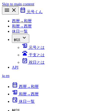
Skip to main content
menu
close
calendar_month
元号くん
西暦→和暦
和暦→西暦
休日一覧
expand_more
解説
history_edu
元号とは
pets
干支とは
event_available
祝日とは
API
ja
en
calendar_month
西暦→和暦
history_edu
和暦→西暦
event
休日一覧
解説