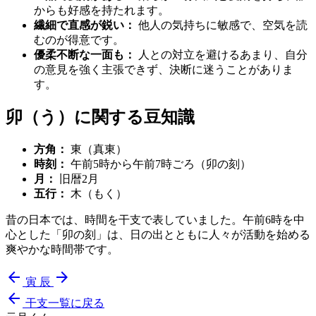
からも好感を持たれます。
繊細で直感が鋭い：
他人の気持ちに敏感で、空気を読
むのが得意です。
優柔不断な一面も：
人との対立を避けるあまり、自分
の意見を強く主張できず、決断に迷うことがありま
す。
卯（う）に関する豆知識
方角：
東（真東）
時刻：
午前5時から午前7時ごろ（卯の刻）
月：
旧暦2月
五行：
木（もく）
昔の日本では、時間を干支で表していました。午前6時を中
心とした「卯の刻」は、日の出とともに人々が活動を始める
爽やかな時間帯です。
arrow_back
arrow_forward
寅
辰
arrow_back
干支一覧に戻る