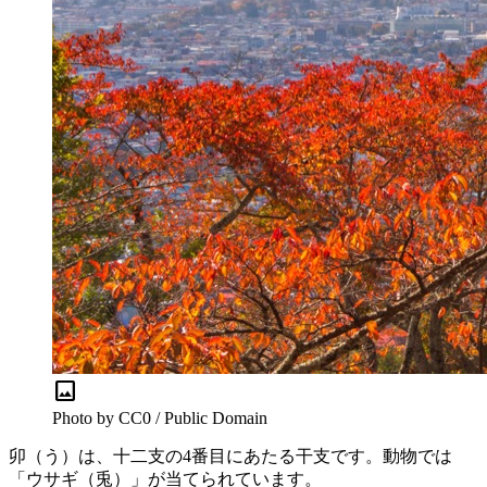
image
Photo by CC0 / Public Domain
卯（う）は、十二支の4番目にあたる干支です。動物では
「ウサギ（兎）」が当てられています。