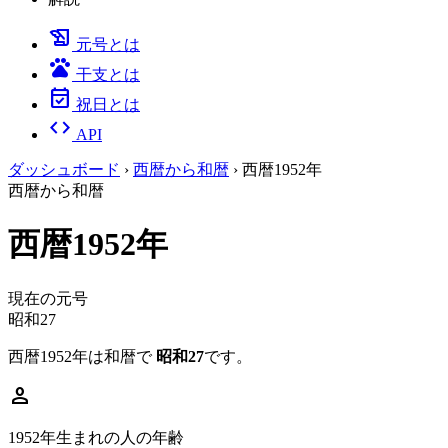
history_edu
元号とは
pets
干支とは
event_available
祝日とは
code
API
ダッシュボード
›
西暦から和暦
›
西暦1952年
西暦から和暦
西暦1952年
現在の元号
昭和27
西暦1952年は和暦で
昭和27
です。
person
1952年生まれの人の年齢