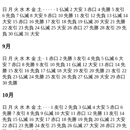
日
月
火
水
木
金
土
·
·
·
·
·
1
仏滅
2
大安
3
赤口
4
先勝
5
友引
6
先負
7
仏滅
8
大安
9
赤口
10
先勝
11
友引
12
先負
13
仏滅
14
大安
15
赤口
16
先勝
17
友引
18
先負
19
仏滅
20
大安
21
先勝
22
友引
23
先負
24
仏滅
25
大安
26
赤口
27
先勝
28
友引
29
先
負
30
仏滅
31
大安
9月
日
月
火
水
木
金
土
·
1
赤口
2
先勝
3
友引
4
先負
5
仏滅
6
大
安
7
赤口
8
先勝
9
友引
10
先負
11
仏滅
12
大安
13
赤口
14
先
勝
15
友引
16
先負
17
仏滅
18
大安
19
友引
20
先勝
21
友引
22
先負
23
仏滅
24
先勝
25
友引
26
先負
27
仏滅
28
大安
29
赤口
30
先勝
10月
日
月
火
水
木
金
土
·
·
·
1
友引
2
先負
3
仏滅
4
大安
5
赤口
6
先勝
7
友引
8
先負
9
仏滅
10
大安
11
赤口
12
先勝
13
友引
14
先負
15
仏滅
16
大安
17
赤口
18
先勝
19
先負
20
仏滅
21
大安
22
赤口
23
先勝
24
友引
25
先負
26
仏滅
27
大安
28
赤口
29
先