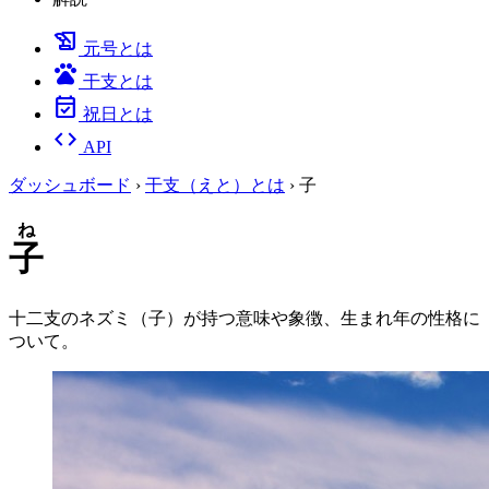
history_edu
元号とは
pets
干支とは
event_available
祝日とは
code
API
ダッシュボード
›
干支（えと）とは
›
子
ね
子
十二支のネズミ（子）が持つ意味や象徴、生まれ年の性格に
ついて。