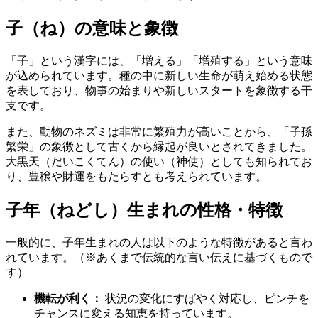
子（ね）の意味と象徴
「子」という漢字には、「増える」「増殖する」という意味
が込められています。種の中に新しい生命が萌え始める状態
を表しており、物事の始まりや新しいスタートを象徴する干
支です。
また、動物のネズミは非常に繁殖力が高いことから、「子孫
繁栄」の象徴として古くから縁起が良いとされてきました。
大黒天（だいこくてん）の使い（神使）としても知られてお
り、豊穣や財運をもたらすとも考えられています。
子年（ねどし）生まれの性格・特徴
一般的に、子年生まれの人は以下のような特徴があると言わ
れています。（※あくまで伝統的な言い伝えに基づくもので
す）
機転が利く：
状況の変化にすばやく対応し、ピンチを
チャンスに変える知恵を持っています。