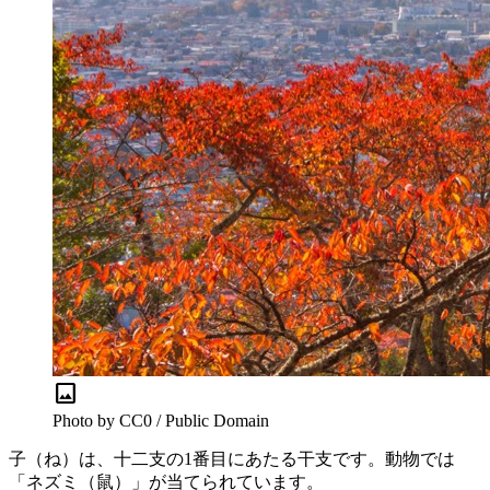
image
Photo by CC0 / Public Domain
子（ね）は、十二支の1番目にあたる干支です。動物では
「ネズミ（鼠）」が当てられています。