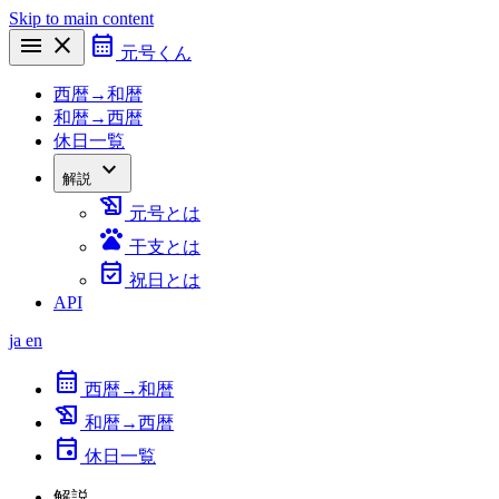
Skip to main content
menu
close
calendar_month
元号くん
西暦→和暦
和暦→西暦
休日一覧
expand_more
解説
history_edu
元号とは
pets
干支とは
event_available
祝日とは
API
ja
en
calendar_month
西暦→和暦
history_edu
和暦→西暦
event
休日一覧
解説