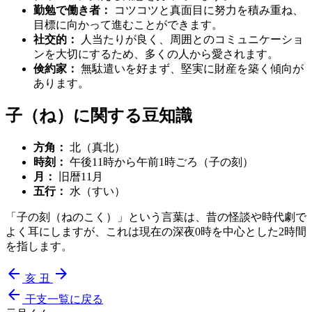
勤勉で働き者：
コツコツと真面目に努力を積み重ね、
目標に向かって進むことができます。
社交的：
人当たりが良く、周囲とのコミュニケーショ
ンを大切にするため、多くの人から愛されます。
倹約家：
無駄遣いを好まず、堅実に財産を築く傾向が
あります。
子（ね）に関する豆知識
方角：
北（真北）
時刻：
午後11時から午前1時ごろ（子の刻）
月：
旧暦11月
五行：
水（すい）
「子の刻（ねのこく）」という言葉は、昔の怪談や時代劇で
よく耳にしますが、これは現在の深夜0時を中心とした2時間
を指します。
arrow_back
arrow_forward
亥
丑
arrow_back
干支一覧に戻る