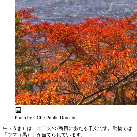
image
Photo by CC0 / Public Domain
午（うま）は、十二支の7番目にあたる干支です。動物では
「ウマ（馬）」が当てられています。