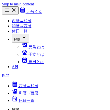
Skip to main content
menu
close
calendar_month
元号くん
西暦→和暦
和暦→西暦
休日一覧
expand_more
解説
history_edu
元号とは
pets
干支とは
event_available
祝日とは
API
ja
en
calendar_month
西暦→和暦
history_edu
和暦→西暦
event
休日一覧
解説