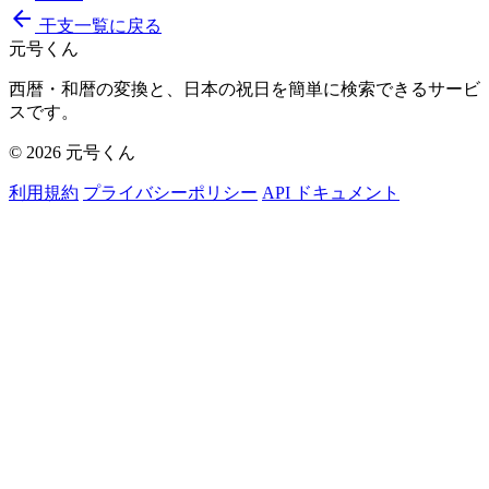
arrow_back
干支一覧に戻る
元号くん
西暦・和暦の変換と、日本の祝日を簡単に検索できるサービ
スです。
© 2026 元号くん
利用規約
プライバシーポリシー
API ドキュメント