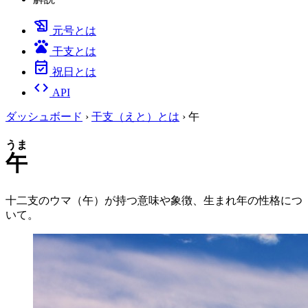
history_edu
元号とは
pets
干支とは
event_available
祝日とは
code
API
ダッシュボード
›
干支（えと）とは
›
午
うま
午
十二支のウマ（午）が持つ意味や象徴、生まれ年の性格につ
いて。