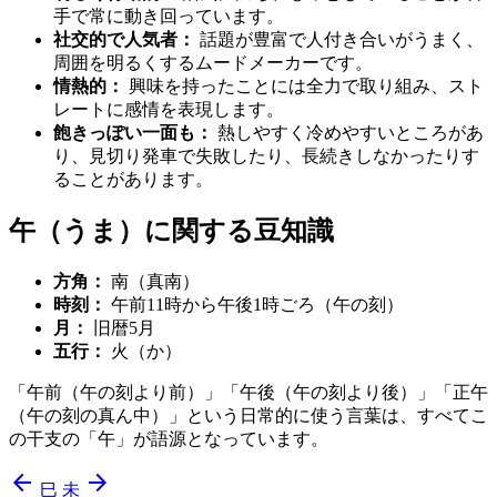
手で常に動き回っています。
社交的で人気者：
話題が豊富で人付き合いがうまく、
周囲を明るくするムードメーカーです。
情熱的：
興味を持ったことには全力で取り組み、スト
レートに感情を表現します。
飽きっぽい一面も：
熱しやすく冷めやすいところがあ
り、見切り発車で失敗したり、長続きしなかったりす
ることがあります。
午（うま）に関する豆知識
方角：
南（真南）
時刻：
午前11時から午後1時ごろ（午の刻）
月：
旧暦5月
五行：
火（か）
「午前（午の刻より前）」「午後（午の刻より後）」「正午
（午の刻の真ん中）」という日常的に使う言葉は、すべてこ
の干支の「午」が語源となっています。
arrow_back
arrow_forward
巳
未