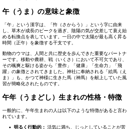
午（うま）の意味と象徴
「午」という漢字は、「忤（さからう）」という字に由来
し、草木が成長のピークを過ぎ、陰陽の気が交差して衰え始
める転換点を表しています。一日の中で太陽が最も高く昇る
時間（正午）を象徴する干支です。
動物のウマは、人間と共に歴史を歩んできた重要なパートナ
ーです。移動や農耕、戦（いくさ）において不可欠であり、
その颯爽と駆ける姿から「豊作」「健康」「生命力」「飛
躍」の象徴とされてきました。神社に奉納される「絵馬（え
ま）」も、かつて神様に生きた馬（神馬）を献上していた風
習が簡略化されたものです。
午年（うまどし）生まれの性格・特徴
一般的に、午年生まれの人は以下のような特徴があると言わ
れています。
明るく行動的：
活気に満ち、じっとしていることが苦