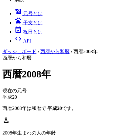
history_edu
元号とは
pets
干支とは
event_available
祝日とは
code
API
ダッシュボード
›
西暦から和暦
›
西暦2008年
西暦から和暦
西暦2008年
現在の元号
平成20
西暦2008年は和暦で
平成20
です。
person
2008年生まれの人の年齢