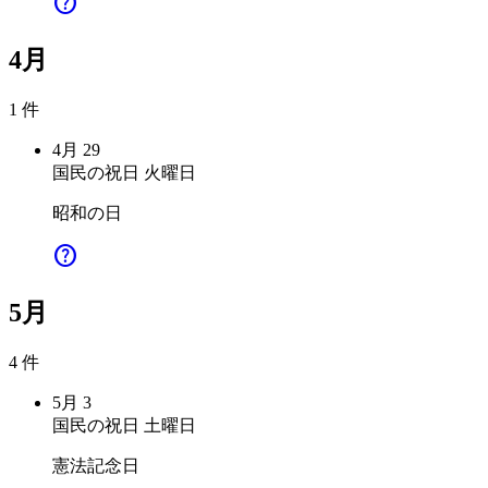
help
4月
1 件
4月
29
国民の祝日
火曜日
昭和の日
help
5月
4 件
5月
3
国民の祝日
土曜日
憲法記念日