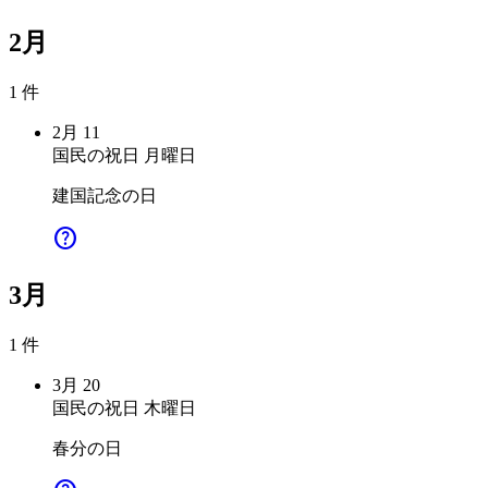
2月
1 件
2月
11
国民の祝日
月曜日
建国記念の日
help
3月
1 件
3月
20
国民の祝日
木曜日
春分の日