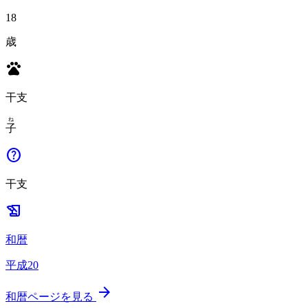
18
歳
pets
干支
ね
子
help
干支
history_edu
和暦
平成20
arrow_forward
和暦ページを見る