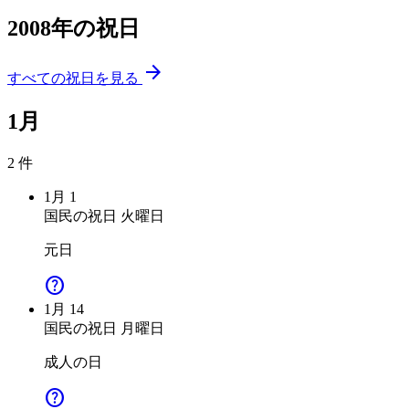
2008年の祝日
arrow_forward
すべての祝日を見る
1月
2 件
1月
1
国民の祝日
火曜日
元日
help
1月
14
国民の祝日
月曜日
成人の日
help