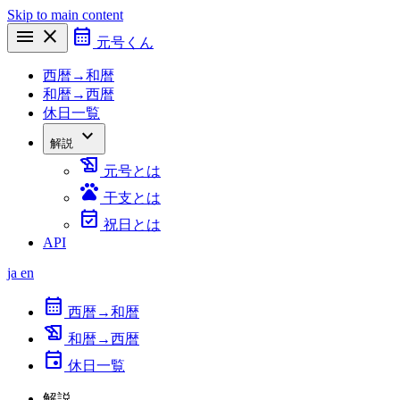
Skip to main content
menu
close
calendar_month
元号くん
西暦→和暦
和暦→西暦
休日一覧
expand_more
解説
history_edu
元号とは
pets
干支とは
event_available
祝日とは
API
ja
en
calendar_month
西暦→和暦
history_edu
和暦→西暦
event
休日一覧
解説